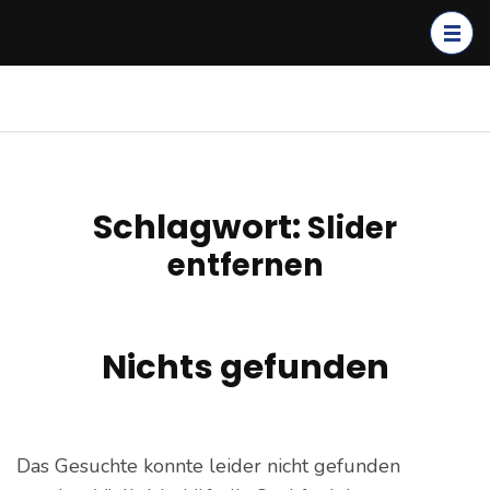
Zum
Inhalt
springen
(Enter
kagerer.net
IT-Dienstleistungen &
drücken)
Cloud Solutions
Schlagwort:
Slider
entfernen
Nichts gefunden
Das Gesuchte konnte leider nicht gefunden