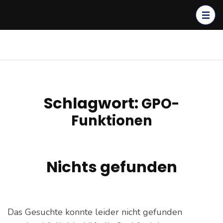
Zum
Inhalt
springen
(Enter
kagerer.net
IT-Dienstleistungen &
drücken)
Cloud Solutions
Schlagwort:
GPO-
Funktionen
Nichts gefunden
Das Gesuchte konnte leider nicht gefunden