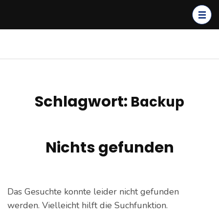
Zum
Inhalt
springen
(Enter
kagerer.net
IT-Dienstleistungen &
drücken)
Cloud Solutions
Schlagwort:
Backup
Nichts gefunden
Das Gesuchte konnte leider nicht gefunden
werden. Vielleicht hilft die Suchfunktion.