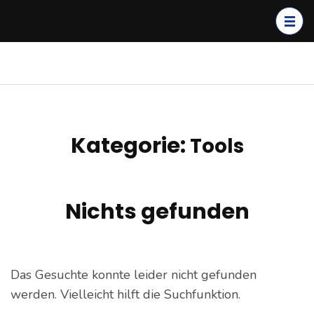
Zum
Inhalt
springen
(Enter
kagerer.net
IT-Dienstleistungen &
drücken)
Cloud Solutions
Kategorie:
Tools
Nichts gefunden
Das Gesuchte konnte leider nicht gefunden
werden. Vielleicht hilft die Suchfunktion.