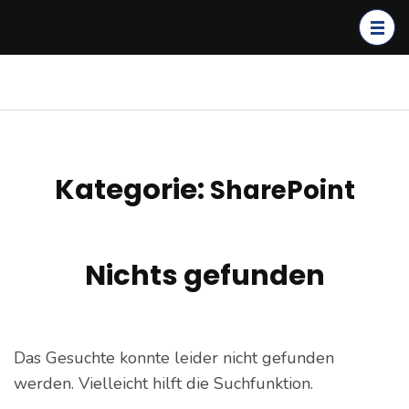
Zum
Inhalt
springen
(Enter
kagerer.net
IT-Dienstleistungen &
drücken)
Cloud Solutions
Kategorie:
SharePoint
Nichts gefunden
Das Gesuchte konnte leider nicht gefunden
werden. Vielleicht hilft die Suchfunktion.