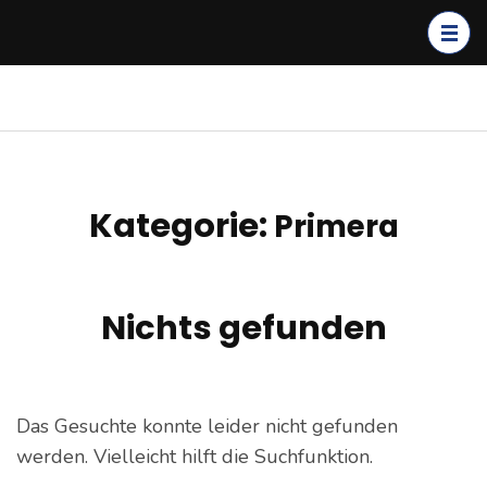
Zum
Inhalt
springen
(Enter
kagerer.net
IT-Dienstleistungen &
drücken)
Cloud Solutions
Kategorie:
Primera
Nichts gefunden
Das Gesuchte konnte leider nicht gefunden
werden. Vielleicht hilft die Suchfunktion.