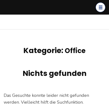
Zum
Inhalt
springen
(Enter
kagerer.net
IT-Dienstleistungen &
drücken)
Cloud Solutions
Kategorie:
Office
Nichts gefunden
Das Gesuchte konnte leider nicht gefunden
werden. Vielleicht hilft die Suchfunktion.