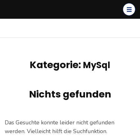
Zum
Inhalt
springen
(Enter
kagerer.net
IT-Dienstleistungen &
drücken)
Cloud Solutions
Kategorie:
MySql
Nichts gefunden
Das Gesuchte konnte leider nicht gefunden
werden. Vielleicht hilft die Suchfunktion.