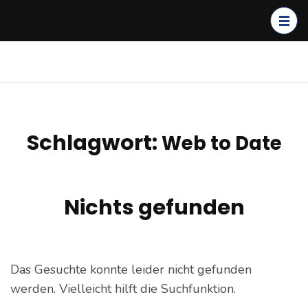
Zum
Inhalt
springen
(Enter
kagerer.net
IT-Dienstleistungen &
drücken)
Cloud Solutions
Schlagwort:
Web to Date
Nichts gefunden
Das Gesuchte konnte leider nicht gefunden
werden. Vielleicht hilft die Suchfunktion.